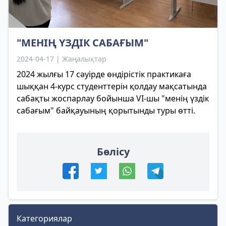
"МЕНІҢ ҮЗДІК САБАҒЫМ"
2024-04-17 | Жаңалықтар
2024 жылғы 17 сәуірде өндірістік практикаға
шыққан 4-курс студенттерін қолдау мақсатында
сабақты жоспарлау бойынша VI-шы "менің үздік
сабағым" байқауының қорытынды туры өтті.
Бөлісу
Категориялар