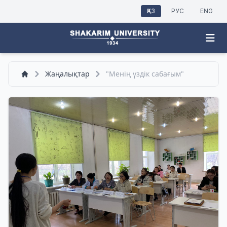
ҚАЗ
РУС
ENG
Жаңалықтар
"Менің үздік сабағым"