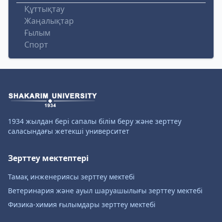
Құттықтау
Жаңалықтар
Ғылым
Спорт
1934 жылдан бері сапалы білім беру және зерттеу
саласындағы жетекші университет
Зерттеу мектептері
Тамақ инженериясы зерттеу мектебі
Ветеринария және ауыл шаруашылығы зерттеу мектебі
Физика-химия ғылымдары зерттеу мектебі