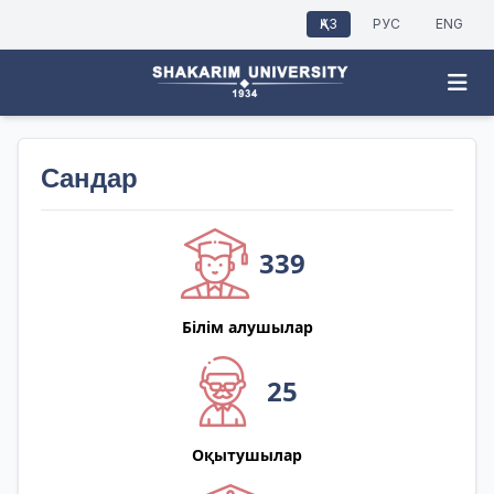
ҚАЗ
РУС
ENG
Сандар
339
Білім алушылар
25
Оқытушылар