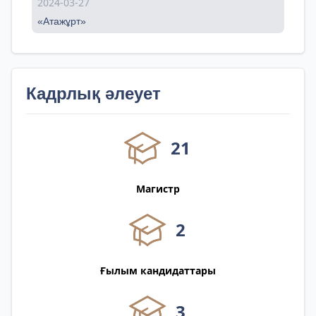
2024-03-27
«Атажұрт»
Кадрлық әлеует
21
Магистр
2
Ғылым кандидаттары
3