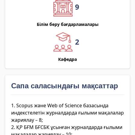
9
Білім беру бағдарламалары
2
Кафедра
Сапа саласындағы мақсаттар
1. Scopus және Web of Science базасында
индекстелетін журналдарда ғылыми мақалалар
жариялау – 8;
2. ҚР БҒМ БҒСБК ұсынған журналдарда ғылыми
мақалалар жариялау – 10;